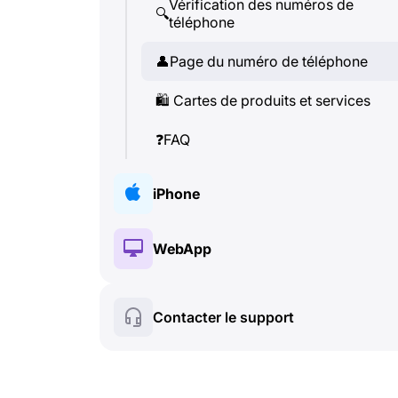
Vérification des numéros de
🔍
téléphone
👤
Page du numéro de téléphone
🛍
️ Cartes de produits et services
❓
FAQ
iPhone
🔑
Installation et Autorisation
WebApp
💰
Fonctionnalités payantes
🔑
Installation et Autorisation
Contacter le support
🍀
Fonctionnalités gratuites
💰
Fonctionnalités payantes
📞
Appels et Caller ID
🍀
Fonctionnalités gratuites
💬
SMS (Messages texte)