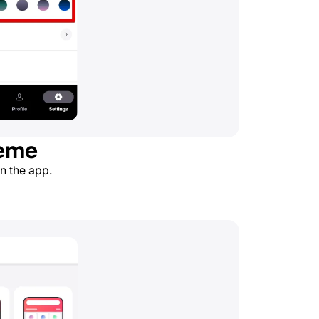
heme
in the app.