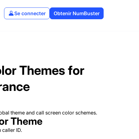
Se connecter
Obtenir NumBuster
lor Themes for
rance
lobal theme and call screen color schemes.
lor Theme
caller ID.