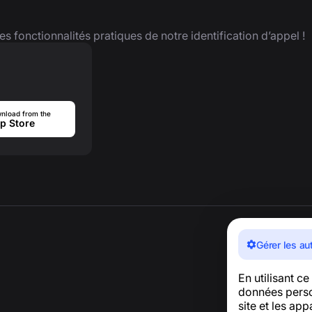
es fonctionnalités pratiques de notre identification d’appel !
nload from the
p Store
Gérer les au
En utilisant c
données person
site et les ap