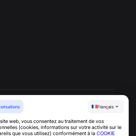
torisations
Français
Centre d’aide
e site web, vous consentez au traitement de vos
Actualités et articles
nelles (cookies, informations sur votre activité sur le
À propos du projet
pareils que vous utilisez) conformément à la
COOKIE
Contacts