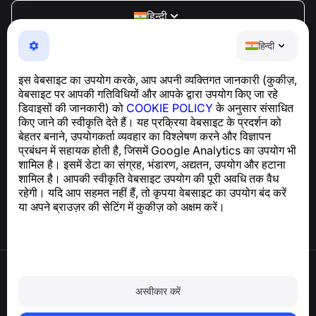
हिन्दी
NumBuster © 2013—2026 ·
support@numbuster.com
हिन्दी
एक उपयोग में आसान ऐप जो आपको फोन घोटालों, स्पैम और अवांछित संदेशों
से सुरक्षित रखता है
इस वेबसाइट का उपयोग करके, आप अपनी व्यक्तिगत जानकारी (कुकीज़,
GDPR अनुपालन से संबंधित पूछताछ के लिए:
वेबसाइट पर आपकी गतिविधियों और आपके द्वारा उपयोग किए जा रहे
support@numbuster.com
डिवाइसों की जानकारी) को
COOKIE POLICY
के अनुसार संसाधित
किए जाने की स्वीकृति देते हैं। यह प्रक्रिया वेबसाइट के प्रदर्शन को
बेहतर बनाने, उपयोगकर्ता व्यवहार का विश्लेषण करने और विज्ञापन
सहायता केंद्र
प्रबंधन में सहायक होती है, जिसमें Google Analytics का उपयोग भी
समाचार और लेख
शामिल है। इसमें डेटा का संग्रह, भंडारण, अद्यतन, उपयोग और हटाना
परियोजना के बारे में
शामिल है। आपकी स्वीकृति वेबसाइट उपयोग की पूरी अवधि तक वैध
संपर्क
रहेगी। यदि आप सहमत नहीं हैं, तो कृपया वेबसाइट का उपयोग बंद करें
या अपने ब्राउज़र की सेटिंग में कुकीज़ को अक्षम करें।
उपयोग की शर्तें
गोपनीयता नीति
अस्वीकार करें
कुकी नीति
खरीद नीति