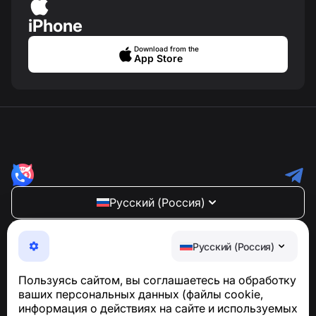
iPhone
Download from the
App Store
Русский (Россия)
NumBuster © 2013—2026 ·
support@numbuster.com
Максимально удобное приложение для защиты от
Русский (Россия)
телефонных мошенников, спама и нежелательных
SMS
Пользуясь сайтом, вы соглашаетесь на обработку
Для запросов по соблюдению GDPR:
ваших персональных данных (файлы cookie,
support@numbuster.com
информация о действиях на сайте и используемых