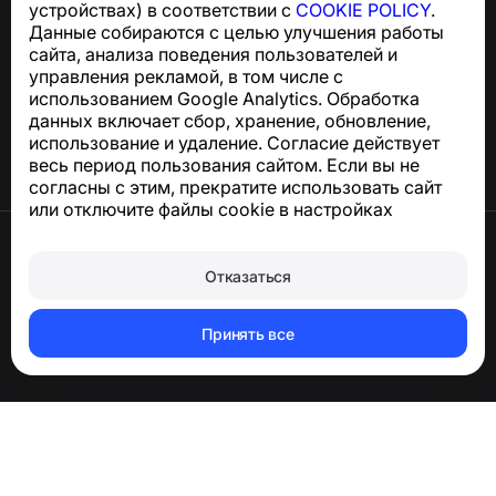
устройствах) в соответствии с
COOKIE POLICY
.
Данные собираются с целью улучшения работы
Центр поддержки
сайта, анализа поведения пользователей и
Новости и статьи
управления рекламой, в том числе с
О проекте
использованием Google Analytics. Обработка
Контакты
данных включает сбор, хранение, обновление,
использование и удаление. Согласие действует
весь период пользования сайтом. Если вы не
согласны с этим, прекратите использовать сайт
или отключите файлы cookie в настройках
браузера.
Условия использования
Конфиденциальность
Отказаться
Сookie
Оферта
Удалить аккаунт и персональные данные
Принять все