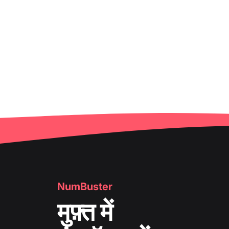
NumBuster
मुफ़्त में