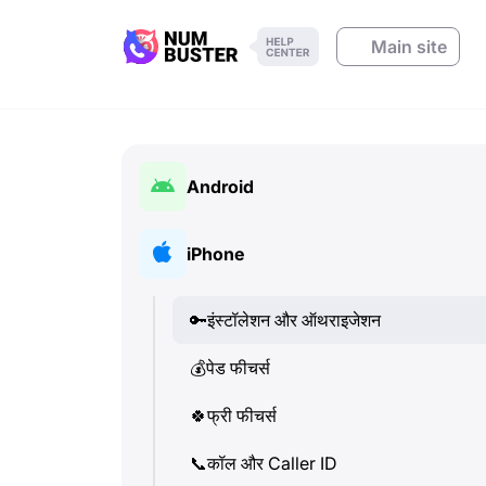
Main site
Android
🔑
इंस्टॉलेशन और ऑथराइजेशन
iPhone
💰
पेड फीचर्स
🔑
इंस्टॉलेशन और ऑथराइजेशन
🍀
फ्री फीचर्स
💰
पेड फीचर्स
📞
कॉल और Caller ID
🍀
फ्री फीचर्स
💬
SMS (टेक्स्ट मैसेज)
📞
कॉल और Caller ID
🔍
फ़ोन नंबरों की जांच