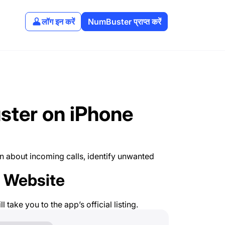
लॉग इन करें
NumBuster प्राप्त करें
ster on iPhone
n about incoming calls, identify unwanted
r Website
l take you to the app’s official listing.