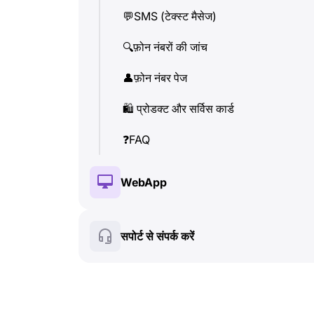
💬
SMS (टेक्स्ट मैसेज)
👤
फ़ोन नंबर पेज
🔍
फ़ोन नंबरों की जांच
🛍
️ प्रोडक्ट और सर्विस कार्ड
👤
फ़ोन नंबर पेज
❓
FAQ
🛍
️ प्रोडक्ट और सर्विस कार्ड
❓
FAQ
WebApp
🔑
इंस्टॉलेशन और ऑथराइजेशन
सपोर्ट से संपर्क करें
💰
पेड फीचर्स
🍀
फ्री फीचर्स
🔍
फ़ोन नंबरों की जांच