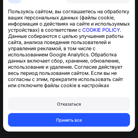
телефонных мошенников, спама и нежелательных
SMS
Пользуясь сайтом, вы соглашаетесь на обработку
Для запросов по соблюдению GDPR:
ваших персональных данных (файлы cookie,
support@numbuster.com
информация о действиях на сайте и используемых
устройствах) в соответствии с
COOKIE POLICY
.
Данные собираются с целью улучшения работы
Центр поддержки
сайта, анализа поведения пользователей и
Новости и статьи
управления рекламой, в том числе с
О проекте
использованием Google Analytics. Обработка
Контакты
данных включает сбор, хранение, обновление,
использование и удаление. Согласие действует
весь период пользования сайтом. Если вы не
согласны с этим, прекратите использовать сайт
или отключите файлы cookie в настройках
браузера.
Условия использования
Конфиденциальность
Отказаться
Сookie
Политика покупок
Удалить аккаунт и персональные данные
Принять все