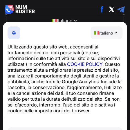
Italiano
NumBuster © 2013—2026 ·
support@numbuster.com
Italiano
Un'app facile da usare che ti protegge da truffe
telefoniche, spam e messaggi indesiderati
Utilizzando questo sito web, acconsenti al
Per richieste relative alla conformità al GDPR:
trattamento dei tuoi dati personali (cookie,
support@numbuster.com
informazioni sulle tue attività sul sito e sui dispositivi
utilizzati) in conformità alla
COOKIE POLICY
. Questo
trattamento aiuta a migliorare le prestazioni del sito,
Centro assistenza
analizzare il comportamento degli utenti e gestire la
Notizie e articoli
pubblicità, anche tramite Google Analytics. Include la
Informazioni sul progetto
raccolta, la conservazione, l’aggiornamento, l’utilizzo
Contatti
e la cancellazione dei dati. Il tuo consenso rimane
valido per tutta la durata dell’utilizzo del sito. Se non
sei d’accordo, interrompi l’uso del sito o disattiva i
cookie nelle impostazioni del browser.
Termini di utilizzo
Informativa sulla privacy