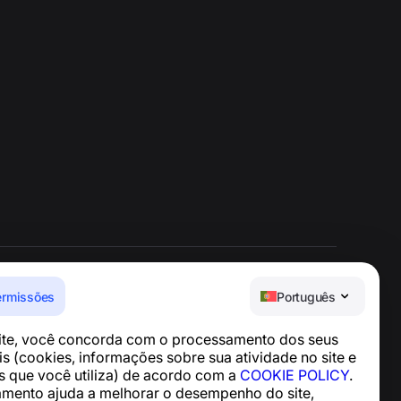
ermissões
Português
Central de Ajuda
site, você concorda com o processamento dos seus
Notícias e Artigos
s (cookies, informações sobre sua atividade no site e
Sobre o projeto
os que você utiliza) de acordo com a
COOKIE POLICY
.
Contatos
mento ajuda a melhorar o desempenho do site,