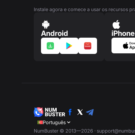
Instale agora e comece a usar os recursos p
Android
iPhone
Dow
Ap
Português
NumBuster © 2013—2026 ·
support@numbus