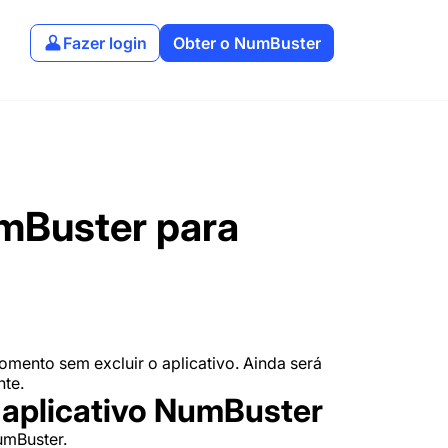
Fazer login
Obter o NumBuster
mBuster para
omento sem excluir o aplicativo. Ainda será
te.
o aplicativo NumBuster
NumBuster.