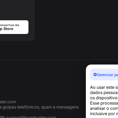
nload from the
p Store
Gerenciar p
Ao usar este 
dados pessoai
os dispositiv
ter.com
Esse processa
ra golpes telefônicos, spam e mensagens
analisar o co
inclusive por 
PR:
support@numbuster.com