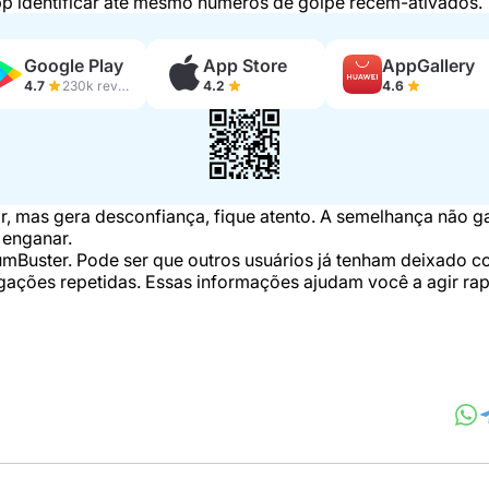
pp identificar até mesmo números de golpe recém-ativados.
Google Play
App Store
AppGallery
4.7
230k reviews
4.2
4.6
r, mas gera desconfiança, fique atento. A semelhança não g
 enganar.
mBuster. Pode ser que outros usuários já tenham deixado co
gações repetidas. Essas informações ajudam você a agir rap