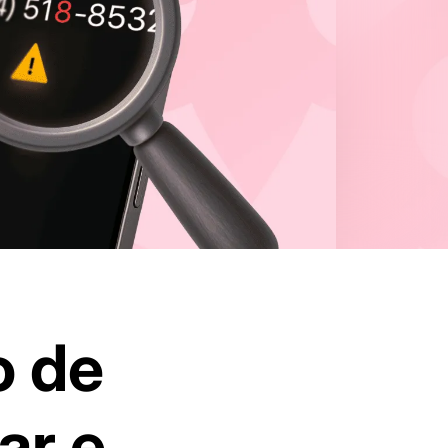
o de
ar e