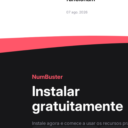
07 ago. 2026
NumBuster
Instalar
gratuitamente
Instale agora e comece a usar os recursos p