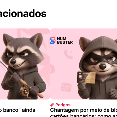
lacionados
🧨 Perigos
o banco” ainda
Chantagem por meio de bl
cartões bancários: como ag