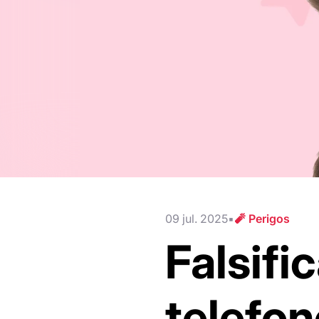
09 jul. 2025
🧨 Perigos
Falsifi
telefon