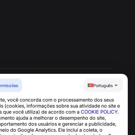
ermissões
Português
Central de Ajuda
site, você concorda com o processamento dos seus
Notícias e Artigos
s (cookies, informações sobre sua atividade no site e
Sobre o projeto
os que você utiliza) de acordo com a
COOKIE POLICY
.
Contatos
mento ajuda a melhorar o desempenho do site,
mportamento dos usuários e gerenciar a publicidade,
meio do Google Analytics. Ele inclui a coleta, o