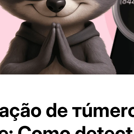
cação de тúmer
e: Como detect