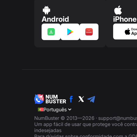
Android
iPhone
Dow
Ap
Português
NumBuster © 2013—2026 ·
support@numbus
Um app fácil de usar que protege você cont
indesejadas
Para dúvidas sobre conformidade com a GD