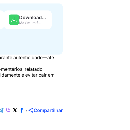
Download APK
Maximum features
arante autenticidade—até
mentários, relatado
idamente e evitar cair em
Compartilhar